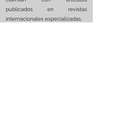
publicados en revistas
internacionales especializadas.
Identificación de
Causas de Falla
Con mas de 20 años de
experiencia en el desarrollo de
procesos de Ingeniería Forense
y más de 600 análisis de falla
realizados para diversos